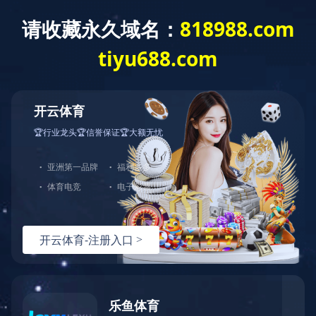
开云网页版·官方站在线登入
}