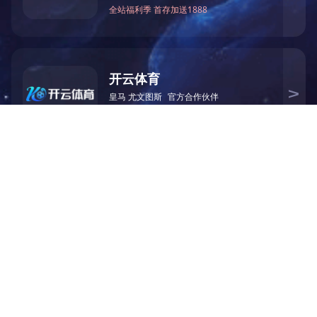
联系我们
电话：0086-575-84883527
传真：0086-575-84885578
E-mail：zjts@couponlands.com
公司地址
工厂地址：绍兴市柯桥区滨海工业区兴滨路6756号